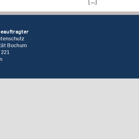
[…]
eauftragter
atenschutz
ität Bochum
 221
m