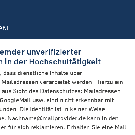
AKT
Datenschutz am Arbeitsplatz
emder unverifizierter
Umgang mit Akten
 in der Hochschultätigkeit
Häufig gestellte Fragen
n, dass dienstliche Inhalte über
Mailadressen verarbeitet werden. Hierzu ein
aus Sicht des Datenschutzes: Mailadressen
GoogleMail usw. sind nicht erkennbar mit
nden. Die Identität ist in keiner Weise
me. Nachname@mailprovider.de kann in den
er für sich reklamieren. Erhalten Sie eine Mail