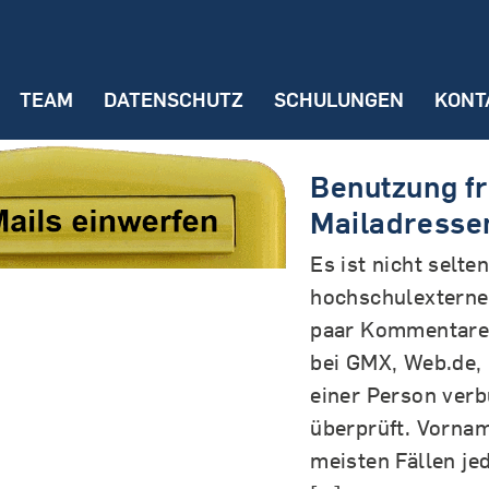
TEAM
DATENSCHUTZ
SCHULUNGEN
KONT
onen
In der Forschung
Benutzung fr
Umfragen
Mailadressen
Interviewdaten
Es ist nicht selte
on Datenpannen
hochschulexterne 
paar Kommentare 
zlinks & -tipps
bei GMX, Web.de, 
tzgrundsätze
einer Person verbu
ittlung an Dritte
überprüft. Vorna
eit
meisten Fällen jed