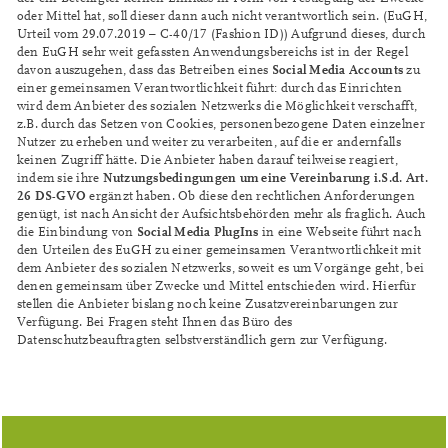
oder Mittel hat, soll dieser dann auch nicht verantwortlich sein. (EuGH,
Urteil vom 29.07.2019 – C-40/17 (Fashion ID)) Aufgrund dieses, durch
den EuGH sehr weit gefassten Anwendungsbereichs ist in der Regel
Social Media Accounts
davon auszugehen, dass das Betreiben eines
zu
einer gemeinsamen Verantwortlichkeit führt: durch das Einrichten
wird dem Anbieter des sozialen Netzwerks die Möglichkeit verschafft,
z.B. durch das Setzen von Cookies, personenbezogene Daten einzelner
Nutzer zu erheben und weiter zu verarbeiten, auf die er andernfalls
keinen Zugriff hätte. Die Anbieter haben darauf teilweise reagiert,
Nutzungsbedingungen um eine Vereinbarung i.S.d. Art.
indem sie ihre
26 DS-GVO
ergänzt haben. Ob diese den rechtlichen Anforderungen
genügt, ist nach Ansicht der Aufsichtsbehörden mehr als fraglich. Auch
Social Media PlugIns
die Einbindung von
in eine Webseite führt nach
den Urteilen des EuGH zu einer gemeinsamen Verantwortlichkeit mit
dem Anbieter des sozialen Netzwerks, soweit es um Vorgänge geht, bei
denen gemeinsam über Zwecke und Mittel entschieden wird. Hierfür
stellen die Anbieter bislang noch keine Zusatzvereinbarungen zur
Verfügung. Bei Fragen steht Ihnen das Büro des
Datenschutzbeauftragten selbstverständlich gern zur Verfügung.