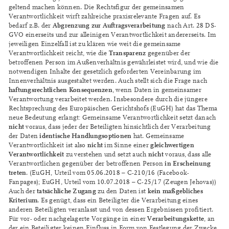
geltend machen können. Die Rechtsfigur der gemeinsamen
Verantwortlichkeit wirft zahlreiche praxisrelevante Fragen auf. Es
Abgrenzung zur Auftragsverarbeitung
bedarf z.B. der
nach Art. 28 DS-
GVO einerseits und zur alleinigen Verantwortlichkeit andererseits. Im
jeweiligen Einzelfall ist zu klären wie weit die gemeinsame
Transparenz
Verantwortlichkeit reicht, wie die
gegenüber der
betroffenen Person im Außenverhältnis gewährleistet wird, und wie die
notwendigen Inhalte der gesetzlich geforderten Vereinbarung im
Innenverhältnis ausgestaltet werden. Auch stellt sich die Frage nach
haftungsrechtlichen Konsequenzen
, wenn Daten in gemeinsamer
Verantwortung verarbeitet werden. Insbesondere durch die jüngere
Rechtsprechung des Europäischen Gerichtshofs (EuGH) hat das Thema
neue Bedeutung erlangt: Gemeinsame Verantwortlichkeit setzt danach
nicht
voraus, dass jeder der Beteiligten hinsichtlich der Verarbeitung
identische Handlungsoptionen
der Daten
hat. Gemeinsame
nicht
gleichwertigen
Verantwortlichkeit ist also
im Sinne einer
Verantwortlichkeit
nicht
zu verstehen und setzt auch
voraus, dass alle
in Erscheinung
Verantwortlichen gegenüber der betroffenen Person
treten
. (EuGH, Urteil vom 05.06.2018 – C-210/16 (Facebook-
Fanpages); EuGH, Urteil vom 10.07.2018 – C-25/17 (Zeugen Jehovas))
tatsächliche Zugang
kein maßgebliches
Auch der
zu den Daten ist
Kriterium
. Es genügt, dass ein Beteiligter die Verarbeitung eines
anderen Beteiligten veranlasst und von dessen Ergebnissen profitiert.
Verarbeitungskette
Für vor- oder nachgelagerte Vorgänge in einer
, an
der ein Beteiligter keinen Einfluss in Form von Festlegung der Zwecke